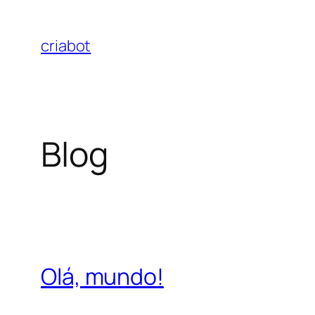
Pular
para
criabot
o
conteúdo
Blog
Olá, mundo!